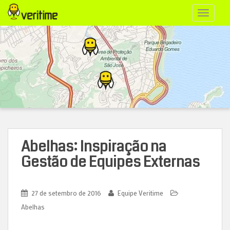
S
TOGGLE
k
i
p
t
o
m
a
i
n
Abelhas: Inspiração na
c
Gestão de Equipes Externas
o
n
t
27 de setembro de 2016
Equipe Veritime
e
Abelhas
n
t