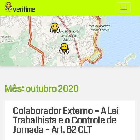
S
TOGGLE
k
i
p
t
o
m
a
i
n
Mês:
outubro 2020
c
o
n
Colaborador Externo – A Lei
t
Trabalhista e o Controle de
e
Jornada – Art. 62 CLT
n
t